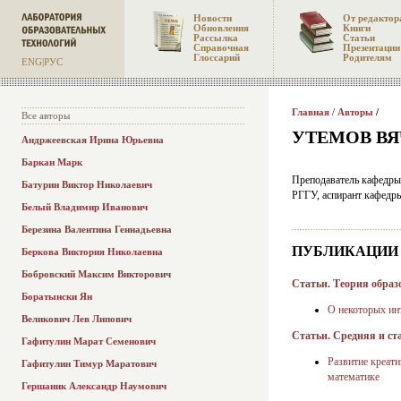
Новости
От редактор
Обновления
Книги
Рассылка
Статьи
Справочная
Презентации
Глоссарий
Родителям
ENG
|
РУС
Главная
/
Авторы
/
Все авторы
УТЕМОВ В
Андржеевская Ирина Юрьевна
Баркан Марк
Преподаватель кафедры
Батурин Виктор Николаевич
РГГУ, аспирант кафедр
Белый Владимир Иванович
Березина Валентина Геннадьевна
ПУБЛИКАЦИИ
Беркова Виктория Николаевна
Бобровский Максим Викторович
Статьи. Теория образ
Боратынски Ян
О некоторых ин
Великович Лев Липович
Статьи. Средняя и с
Гафитулин Марат Семенович
Развитие креати
Гафитулин Тимур Маратович
математике
Гершаник Александр Наумович