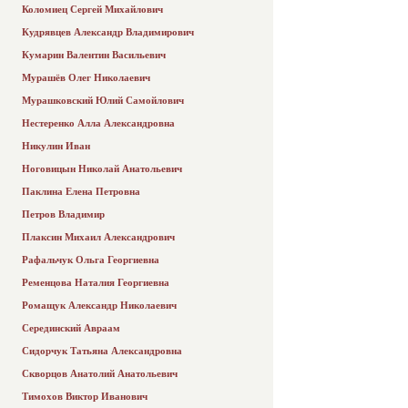
Коломиец Сергей Михайлович
Кудрявцев Александр Владимирович
Кумарин Валентин Васильевич
Мурашёв Олег Николаевич
Мурашковский Юлий Самойлович
Нестеренко Алла Александровна
Никулин Иван
Ноговицын Николай Анатольевич
Паклина Елена Петровна
Петров Владимир
Плаксин Михаил Александрович
Рафальчук Ольга Георгиевна
Ременцова Наталия Георгиевна
Ромащук Александр Николаевич
Серединский Авраам
Сидорчук Татьяна Александровна
Скворцов Анатолий Анатольевич
Тимохов Виктор Иванович