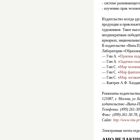
- системе развивающего
- изучению прав человек
Издательство всегда уд
продукции и привлекает
художников. Такое высо
неоднократным победит
ярмарках, национальных
В издательстве «Вита-
Лаборатории «Образова
— Гин А. «
Приемы педа
— Гин А. «
Задачки-ска
— Гин С. «
Мир челове
— Гин С. «
Мир фантаз
— Гин С. «
Мир логики
— Кавтрев А.Ф. Хаздан
Реквизиты издательства
121087, г. Москва, ул. Б
издательство «Вита-П
Телефоны: (499) 261-30-
Факс: (499) 261-30-78, 
Сайт:
http://www.vita-p
Электронная почта отде
АНО РЕДАКЦИ