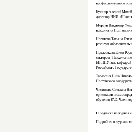
профессионального обр
Кушнир Алексей Михайл
директор НИИ «Школьн
Моргун Владимир Федор
психологии Полтавского
Новикова Татьяна Геннад
развития образовател
Пряжникова Елена Юрьев
сектором "Психологиче
МГППУ, зав. кафедрой 
Российского Государств
Тарасевич Нина Николае
Полтавского государств
Чистякова Светлана Ни
ориентации и самоопре
обучения РАО, Член-кор
О подписке на журнал 
Подробнее о журнале м