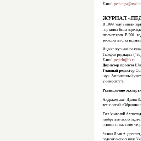
E-mail:
pedkniga@mail.r
ЖУРНАЛ «ПЕ
В 1999 году вышло перв
пор книга была переизд
экземпляров. В 2001 г
технологий стал издава
Индекс журнала по ката
Телефон редакции: (495)
E-mail:
pedteh@bk.ru
Директор проекта
Шиш
Главный редактор
Ост
наук, Заслуженный учит
университета.
Редакционно-эксперт
Андржеевская Ирина Юр
технологий «Образован
Гин Анатолий Александр
изобретательских зада
основоположником теор
Зязюн Иван Андреевич,
педагогических наук Ук