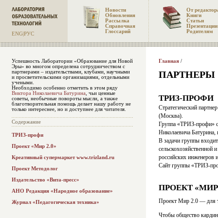
Новости
От редактор
Обновления
Книги
Рассылка
Статьи
Справочная
Презентации
Глоссарий
Родителям
ENG
|
РУС
Успешность Лаборатории «Образование для Новой
Главная
/
Эры» во многом определена сотрудничеством с
партнерами – издательствами, клубами, научными
ПАРТНЕРЫ
и просветительскими организациями, отдельными
учеными.
Необходимо особенно отметить в этом ряду
Виктора Николаевича Батурина
, чьи ценные
ТРИЗ-ПРОФИ
советы, необычные повороты мысли, а также
благотворительная помощь делает нашу работу не
Стратегический партне
только интереснее, но и доступнее для читателя.
(Москва).
Содержание
Группа «ТРИЗ-профи» со
Николаевича Батурина, 
ТРИЗ-профи
В задачи группы входит
Проект «Мир 2.0»
сельскохозяйственной и
российских инженеров и
Креативный супермаркет www.trizland.ru
Сайт группы «ТРИЗ-пр
Проект Методолог
Издательство «Вита-пресс»
ПРОЕКТ «МИР 
АНО Редакция «Народное образование»
Проект Мир 2.0 — для т
Журнал «Педагогическая техника»
Чтобы общество кардина