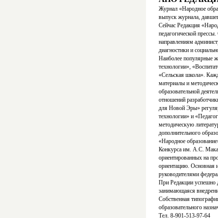
Журнал «Народное образ
выпуск журнала, давшег
Сейчас Редакция «Народ
педагогической прессы
направлениям администр
диагностики и социальн
Наиболее популярные 
технологии», «Воспитат
«Сельская школа». Каж
материалы и методичес
образовательной деятел
отношений разработчик
для Новой Эры» регуля
технологии» и «Педагог
методическую литерату
дополнительного образ
«Народное образование
Конкурса им. А.С. Мака
ориентированных на пр
ориентацию. Основная и
руководителями федера
При Редакции успешно 
занимающаяся внедрени
Собственная типография
образовательного назнач
Тел. 8-901-513-97-64