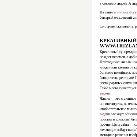
в сознании людей. А лю
На сайте
www.world-2.r
быстрый очищенный смы
Смотрите, скачивайте, 
КРЕАТИВНЫЙ
WWW.TRIZLA
Креативный супермаркет
не ждет перемен, а доби
Приходилось ли вам изм
ниндзя или улетать от 
богатого покойника, пом
банкротства ресторан? 
нестандартных ситуация
Такое место существует
задачи
Жизнь — это сплошное и
и в институтах, не оче
изобретательское мышле
задачи
вас ждет объемна
простые и сложные, быт
прочие. Цель сайта — с
желающие найдут на сай
методике решения изобр