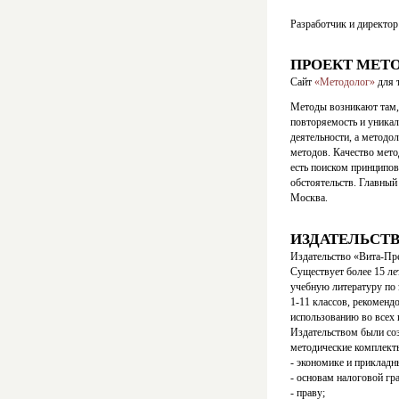
Разработчик и директор
ПРОЕКТ МЕТ
Сайт
«Методолог»
для 
Методы возникают там, 
повторяемость и уникал
деятельности, а методо
методов. Качество мето
есть поиском принципов
обстоятельств. Главны
Москва.
ИЗДАТЕЛЬСТВ
Издательство «Вита-Пре
Существует более 15 л
учебную литературу по
1-11 классов, рекомен
использованию во всех 
Издательством были соз
методические комплект
- экономике и приклад
- основам налоговой гр
- праву;