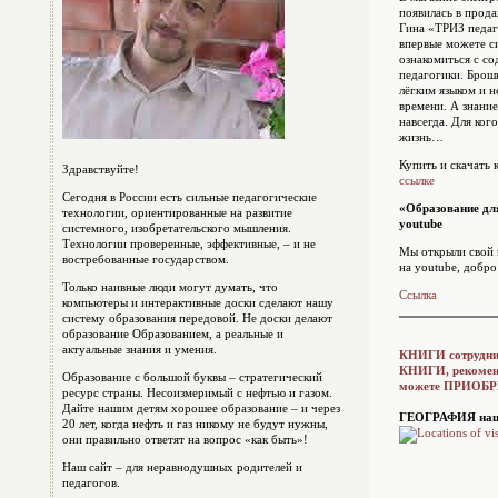
появилась в прод
Гина «ТРИЗ педаг
впервые можете с
ознакомиться с с
педагогики. Брош
лёгким языком и н
времени. А знание
навсегда. Для ког
жизнь…
Купить и скачать
Здравствуйте!
ссылке
Сегодня в России есть сильные педагогические
«Образование дл
технологии, ориентированные на развитие
youtube
системного, изобретательского мышления.
Технологии проверенные, эффективные, – и не
Мы открыли свой 
востребованные государством.
на youtube, добро
Только наивные люди могут думать, что
Ссылка
компьютеры и интерактивные доски сделают нашу
систему образования передовой. Не доски делают
образование Образованием, а реальные и
актуальные знания и умения.
КНИГИ сотрудни
КНИГИ, рекомен
Образование с большой буквы – стратегический
можете ПРИОБР
ресурс страны. Несоизмеримый с нефтью и газом.
Дайте нашим детям хорошее образование – и через
ГЕОГРАФИЯ наши
20 лет, когда нефть и газ никому не будут нужны,
они правильно ответят на вопрос «как быть»!
Наш сайт – для неравнодушных родителей и
педагогов.