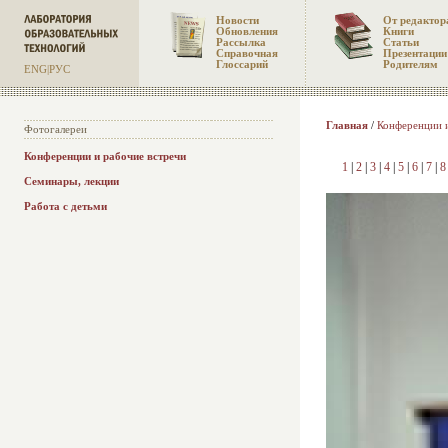
Новости
От редактор
Обновления
Книги
Рассылка
Статьи
Справочная
Презентации
Глоссарий
Родителям
ENG
|
РУС
Главная
/
Конференции и
Фотогалереи
Конференции и рабочие встречи
1
|
2
|
3
|
4
|
5
|
6
|
7
|
8
Семинары, лекции
Работа с детьми