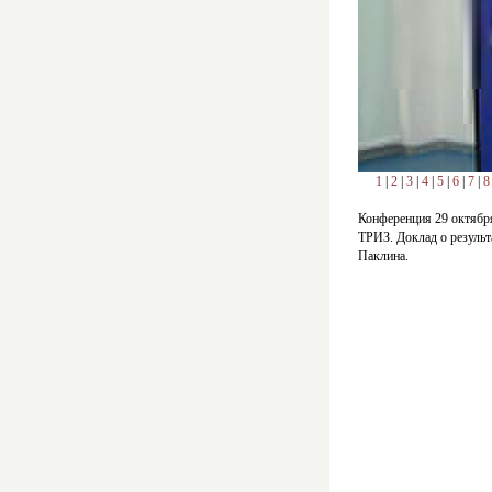
1
|
2
|
3
|
4
|
5
|
6
|
7
|
8
Конференция 29 октября
ТРИЗ. Доклад о результ
Паклина.