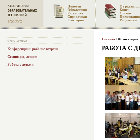
Новости
От редактор
Обновления
Книги
Рассылка
Статьи
Справочная
Презентации
Глоссарий
Родителям
ENG
|
РУС
Главная
/
Фотогалереи
Фотогалереи
РАБОТА С 
Конференции и рабочие встречи
Семинары, лекции
Работа с детьми