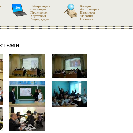
а
Лаборатория
Авторы
Семинары
Фотогалерея
Практикум
Партнеры
Картотеки
Магазин
Видео, аудио
Гостевая
ДЕТЬМИ