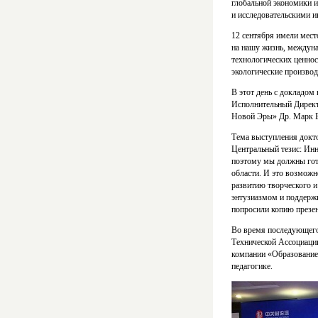
глобальной экономики 
и исследовательскими и
12 сентября имели мест
на нашу жизнь, междун
технологических ценнос
экологические производ
В этот день с докладом
Исполнительный Директ
Новой Эры» Др. Марк Ба
Тема выступления докт
Центральный тезис: Ин
поэтому мы должны гот
области. И это возможн
развитию творческого и
энтузиазмом и поддержк
попросили копию презен
Во время последующего
Технической Ассоциац
компании «Образование
педагогике.