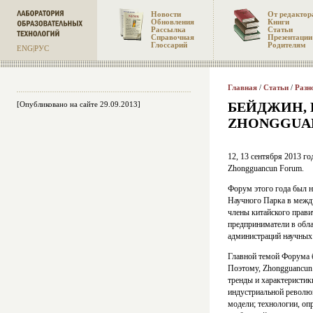
Новости
От редактор
Обновления
Книги
Рассылка
Статьи
Справочная
Презентации
Глоссарий
Родителям
ENG
|
РУС
Главная
/
Статьи
/
Разн
БЕЙДЖИН, К
[Опубликовано на сайте 29.09.2013]
ZHONGGUA
12, 13 сентября 2013 г
Zhongguancun Forum.
Форум этого года был 
Научного Парка в межд
члены китайского правит
предприниматели в обла
администраций научных
Главной темой Форума 
Поэтому, Zhongguancun
тренды и характеристи
индустриальной револю
модели; технологии, оп